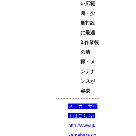
い広範
囲・少
量打設
に最適
3.作業後
の清
掃・メ
ンテナ
ンスが
容易
メーカーサイ
トはこちら↓
http://www.jk-
kamahara.co.j