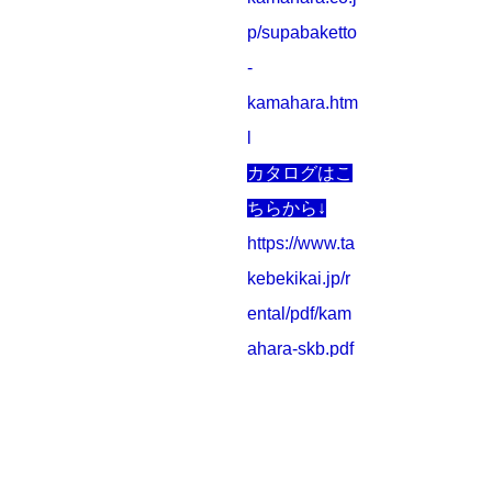
p/supabaketto
-
kamahara.htm
l
カタログはこ
ちらから↓
https://www.ta
kebekikai.jp/r
ental/pdf/kam
ahara-skb.pdf
お知らせ一覧